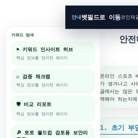
Keyword
벳필드로 이동
안내
코인채
Lab
키워드 탐색
안전
⚑ 키워드 인사이트 허브
핵심 정보를 정리한 페이지
온라인 스포츠 
☑ 검증 체크랩
가 생겨나고 사
핵심 정보를 정리한 페이지
글에서는 많은 
택해야 하는지에
🛡️ 비교 리포트
핵심 정보를 정리한 페이지
1. 초기 부
🔎 토토 월드컵 검토용 보안리