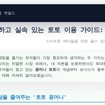
⚑
키워드 인사이트
☑
검증 체크랩
🔎
🛡️
비교 리포트
굴 벳필드
하고 실속 있는 토토 이용 가이드
스마트한 배터들을 위한 필수 정
베팅을 즐기는 유저들이 가장 중요하게 생각하는 두 가지는 
라지는 치열한 시장 속에서, 내 자본을 보호하면서도 최대
유저들이 찾고 있는
꽁머니 토토
의 개념부터 보너스가 풍부
 대해 자세히 알아보겠습니다.
담을 줄여주는 '토토 꽁머니'